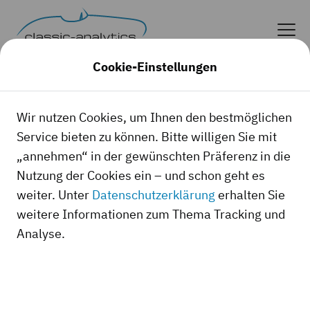
Cookie-Einstellungen
Häufig gestellte Fragen
Wir nutzen Cookies, um Ihnen den bestmöglichen
und Antworten
Service bieten zu können. Bitte willigen Sie mit
„annehmen“ in der gewünschten Präferenz in die
Nutzung der Cookies ein – und schon geht es
Hier finden Sie weitere Informationen zu
weiter. Unter
Datenschutzerklärung
erhalten Sie
unseren Bewertungsprodukten.
weitere Informationen zum Thema Tracking und
Analyse.
k
Update-Service
Basic-Check
Bewertungspartner