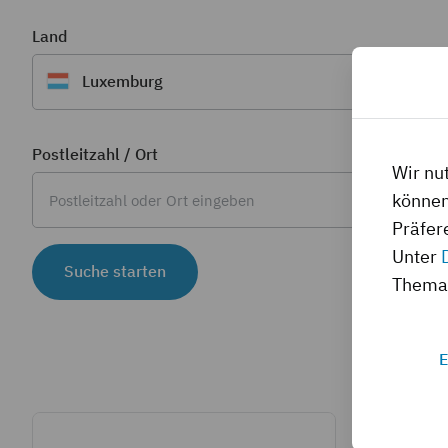
Land
Luxemburg
Postleitzahl / Ort
Wir nu
können
Präfer
Unter
Suche starten
Thema 
E
4995 