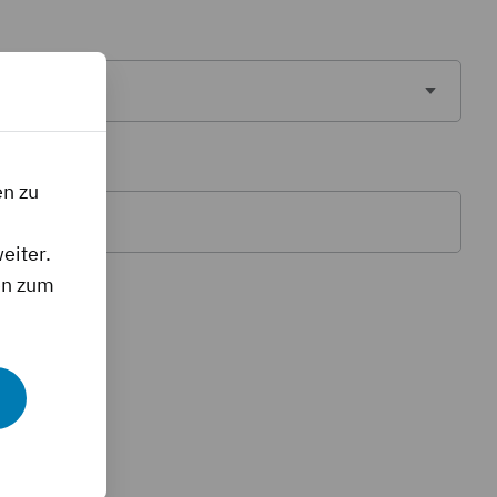
en zu
eiter.
en zum