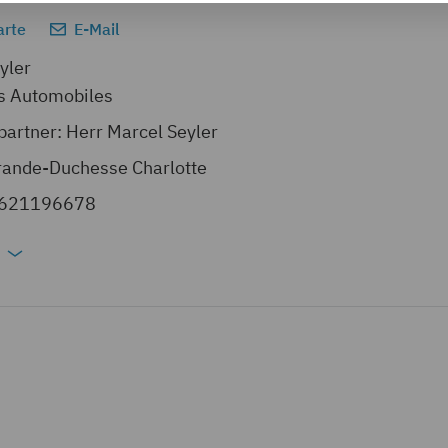
arte
E-Mail
yler
s Automobiles
artner: Herr Marcel Seyler
rande-Duchesse Charlotte
2621196678