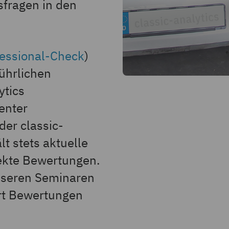
sfragen in den
fessional-Check
)
ührlichen
ytics
enter
der classic-
t stets aktuelle
rekte Bewertungen.
nseren Seminaren
ert Bewertungen