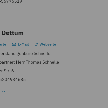
6-56776519
 Dettum
arte
E-Mail
Webseite
verständigenbüro Schnelle
artner: Herr Thomas Schnelle
r Str. 6
15204934685