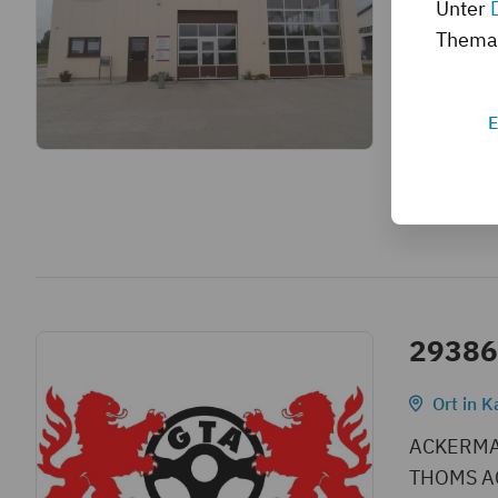
Unter
KFZ-PRÜ
Thema 
SPANTIG
Ansprechp
Gottlieb D
E
Tel: 035
Mehr Infos
29386
Ort in K
ACKERMAN
THOMS AC