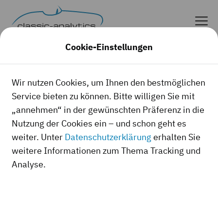
Cookie-Einstellungen
classic-analytics in den
Wir nutzen Cookies, um Ihnen den bestmöglichen
Medien
Service bieten zu können. Bitte willigen Sie mit
„annehmen“ in der gewünschten Präferenz in die
Egal ob Automobil-, Finanz- oder
Nutzung der Cookies ein – und schon geht es
Lifestylepresse, in Sachen Marktgeschehen
weiter. Unter
Datenschutzerklärung
erhalten Sie
für Liebhaberautos ist classic-analytics
weitere Informationen zum Thema Tracking und
immer Ansprechpartner Nummer 1. In der
Analyse.
folgenden Übersicht finden Sie eine Auswahl
aktueller Artikel.