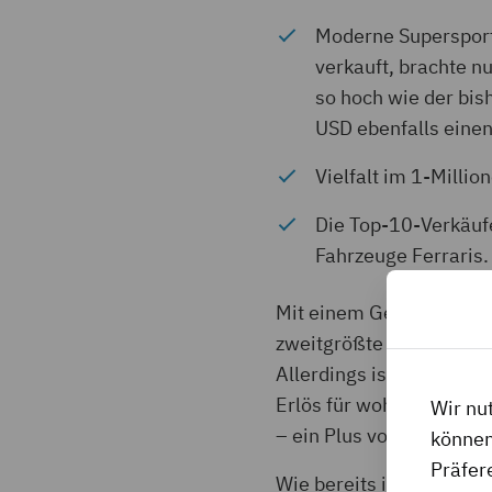
Moderne Superspor
verkauft, brachte n
so hoch wie der bis
USD ebenfalls einen
Vielfalt im 1-Milli
Die Top-10-Verkäufe
Fahrzeuge Ferraris.
Mit einem Gesamtergebni
zweitgrößte Monterey-Au
Allerdings ist zu beacht
Erlös für wohltätige Z
Wir nu
– ein Plus von lediglic
können
Präfer
Wie bereits in den letz