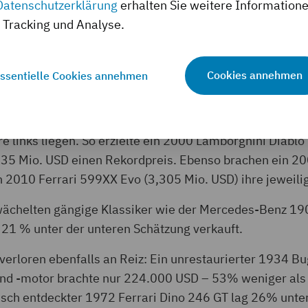
Datenschutzerklärung
erhalten Sie weitere Information
den „Pablo Picassos“ der Sammlerwelt – zurückhaltende
Tracking und Analyse.
r Ferraris 2024 auf 51% gesunken war (von durchschni
 sie sich 2025 auf 65%. Dennoch gilt das gesteigerte 
Cookies annehmen
ssentielle Cookies annehmen
er Markt derzeit auf Einzelfahrzeug-Ebene und nicht me
d des Pandemie-Booms. Käufer kämpfen um die Fahrzeu
e links liegen. So erzielte ein 2000 Lamborghini Diabl
435 Mio. USD einen Rekordpreis. Ebenso brachen ein 2
n 2010 Ferrari 599XX Evo (3,305 Mio. USD) ihre jeweili
ächelten gängige Klassiker wie der Mercedes-Benz 19
 21 % unter der unteren Schätzung verkauft.
verloren ebenfalls an Reiz: Ein unrestaurierter 1934 Bu
und -motor brachte nur 224.000 USD – 53% weniger als 
isch entdeckter 1972 Ferrari Dino 246 GT lag 26% unte