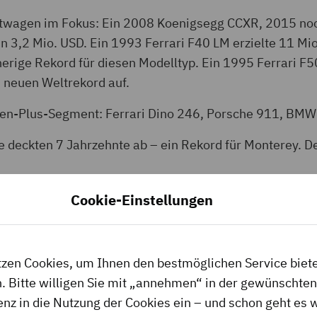
twagen im Fokus: Ein 2008 Koenigsegg CCXR, 2015 no
un 3,2 Mio. USD. Ein 1993 Ferrari F40 LM erzielte 11 Mi
herige Rekord für diesen Modelltyp. Ein 1995 Ferrari F50
 neuen Weltrekord auf.
onen-Plus-Segment: Ferrari Dino 246, Porsche 911, BMW 
 deckten 7 Jahrzehnte ab – ein Rekord für Monterey. 
Cookie-Einstellungen
s von 432,8 Mio. USD über vier Tage und fünf Auktion
ktion aller Zeiten, nur übertroffen von den 471,2 Mio.
en: Der Spitzenverkauf war der Ferrari Daytona SP3 für 
wecke bestimmt war. Ohne dieses Los läge die Gesamts
tzen Cookies, um Ihnen den bestmöglichen Service biet
h 4% gegenüber 2024.
. Bitte willigen Sie mit „annehmen“ in der gewünschten
enz in die Nutzung der Cookies ein – und schon geht es w
ten Jahren setzten moderne Supersportwagen neue Rekor