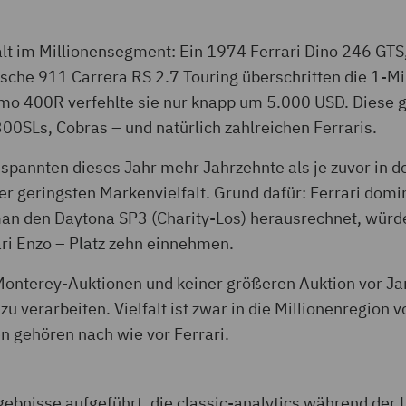
falt im Millionensegment: Ein 1974 Ferrari Dino 246 G
sche 911 Carrera RS 2.7 Touring überschritten die 1-M
mo 400R verfehlte sie nur knapp um 5.000 USD. Diese g
00SLs, Cobras – und natürlich zahlreichen Ferraris.
pannten dieses Jahr mehr Jahrzehnte als je zuvor in de
r geringsten Markenvielfalt. Grund dafür: Ferrari domin
an den Daytona SP3 (Charity-Los) herausrechnet, würd
ri Enzo – Platz zehn einnehmen.
onterey-Auktionen und keiner größeren Auktion vor Ja
 zu verarbeiten. Vielfalt ist zwar in die Millionenregion
n gehören nach wie vor Ferrari.
gebnisse aufgeführt, die classic-analytics während der