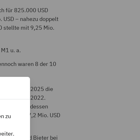
ch für 825.000 USD
o. USD – nahezu doppelt
 stellte mit 9,25 Mio.
M1 u. a.
Dennoch waren 8 der 10
shäuser war 2025 die
 USD im Jahr 2022.
26 Mio. USD, dessen
umme bei 397,2 Mio. USD
en zu
eiter.
de, während Bieter bei