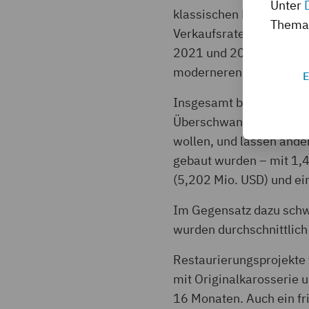
Unter
klassischen Ferraris – 
Thema 
Verkaufsrate klassische
2021 und 2023), erholte
moderneren Modellen.
E
Insgesamt bewegt sich d
Überschwang wie währen
wollen, und lassen ander
gebaut wurden – mit 1,
(5,202 Mio. USD) und ei
Im Gegensatz dazu schw
wurden durchschnittlich
Restaurierungsprojekte 
mit Originalkarosserie 
16 Monaten. Auch ein fr