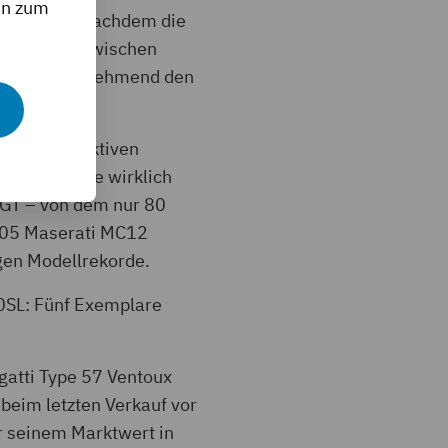
en zum
r blieben. Nachdem die
ttlich 84% zwischen
Interesse zunehmend den
hr im kollektiven
ge, die sie wirklich
o GT – von dem nur 80
005 Maserati MC12
gen Modellrekorde.
0SL: Fünf Exemplare
gatti Type 57 Ventoux
beim letzten Verkauf vor
r seinem Marktwert in